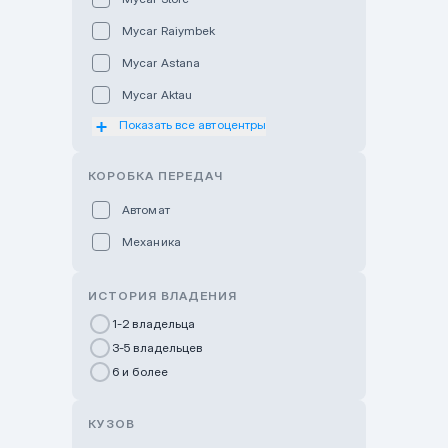
Mycar Raiymbek
Mycar Astana
Mycar Aktau
Показать все автоцентры
Mycar Uralsk
Haval & Tank Kyzylorda
КОРОБКА ПЕРЕДАЧ
Haval & Tank Pavlodar
Автомат
Bavaria Almaty
Механика
Mycar Shymkent
Bavaria Astana
ИСТОРИЯ ВЛАДЕНИЯ
GWM Nurly Zhol
1-2 владельца
3-5 владельцев
Chery Astana
6 и более
Changan Auto Nurly Zhol
Haval Atyrau
КУЗОВ
Hyundai Auto Almaty