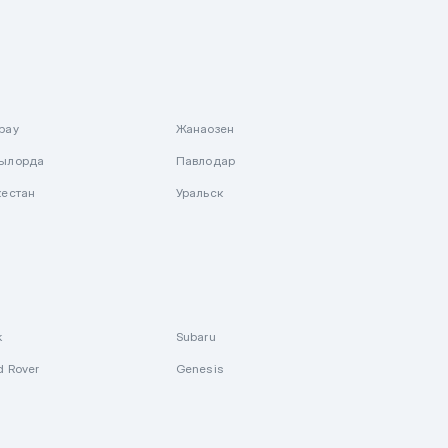
рау
Жанаозен
ылорда
Павлодар
кестан
Уральск
k
Subaru
d Rover
Genesis