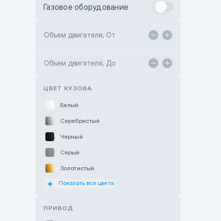
Газовое оборудование
Toyota Astana
Toyota Kokshetau
Объем двигателя, От
TANK Motors Karaganda
Объем двигателя, До
Hyundai ShymCity
Toyota Shygys
ЦВЕТ КУЗОВА
Белый
Серебристый
Черный
Серый
Золотистый
Показать все цвета
Оранжевый
Розовый
ПРИВОД
Красный