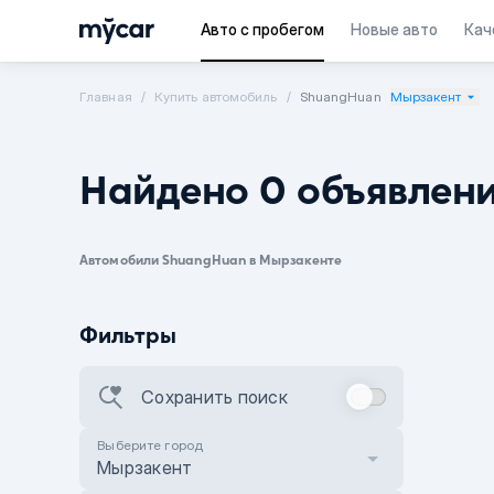
Авто с пробегом
Новые авто
Кач
Главная
Купить автомобиль
ShuangHuan
Мырзакент
Найдено 0 объявлен
Автомобили ShuangHuan в Мырзакенте
Фильтры
Сохранить поиск
Выберите город
Мырзакент