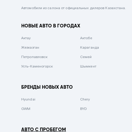
Черный металлик
Автомобили из салона от официальных дилеров Казахстана.
Стальной
НОВЫЕ АВТО В ГОРОДАХ
Вишневый
Серебристый металлик
Актау
Актобе
Темно-коричневый
Жезказган
Караганда
Бело-Дымчатый
Петропавловск
Семей
Светло-зелёный металлик
Усть-Каменогорск
Шымкент
Бирюзовый
Темно-синий металлик
БРЕНДЫ НОВЫХ АВТО
Зеленый металлик
Hyundai
Chery
Комбинированный
GWM
BYD
АВТО С ПРОБЕГОМ