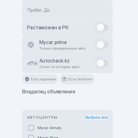
Пробег, До
Растаможен в РК
Mycar prime
Только проверенные авто
Autocheck.kz
Отчет по истории авто
Есть гарантия
Есть техотчёт
Владелец объявления
АВТОЦЕНТРЫ
Выбрать все
Mycar Almaty
Mycar Store