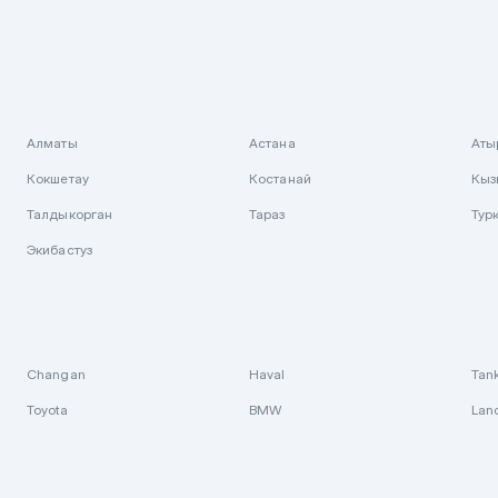
Алматы
Астана
Аты
Кокшетау
Костанай
Кыз
Талдыкорган
Тараз
Тур
Экибастуз
Changan
Haval
Tan
Toyota
BMW
Lan