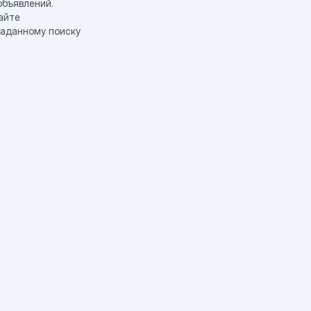
объявлений.
айте
заданному поиску