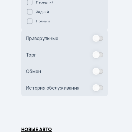
Передний
Пурпурный
Задний
Коричневый
Полный
Голубой
Синий
Праворульные
Фиолетовый
Зеленый
Торг
Желтый
Обмен
Бежевый
Бордовый
История обслуживания
Комбинированный
Бронзовый
Темно-синий
Серый металлик
НОВЫЕ АВТО
Сиреневый металлик