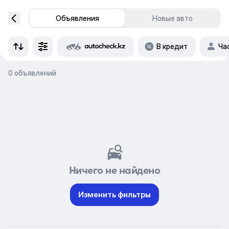
Объявления
Новые авто
В кредит
Ча
0 объявлений
Ничего не найдено
Изменить фильтры