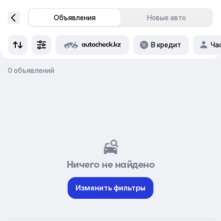
Объявления
Новые авто
В кредит
Ча
0 объявлений
Ничего не найдено
Изменить фильтры