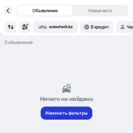
Объявления
Новые авто
В кредит
Ча
0 объявлений
Ничего не найдено
Изменить фильтры