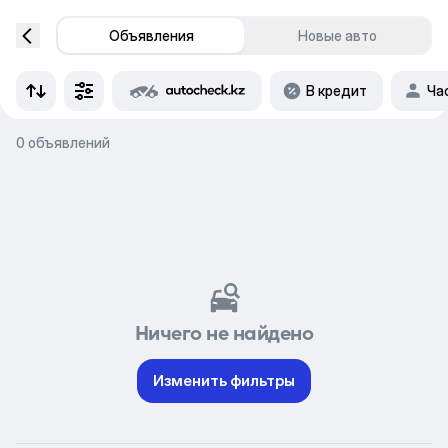
Объявления
Новые авто
В кредит
Ча
0 объявлений
Ничего не найдено
Изменить фильтры