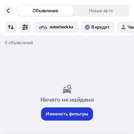
Объявления
Новые авто
В кредит
Ча
0 объявлений
Ничего не найдено
Изменить фильтры