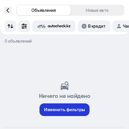
Объявления
Новые авто
В кредит
Ча
0 объявлений
Ничего не найдено
Изменить фильтры