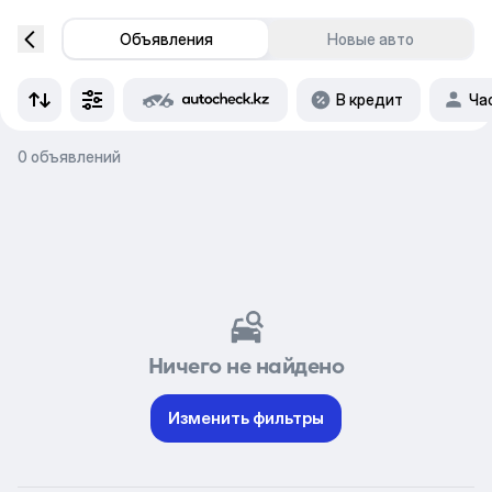
Объявления
Новые авто
В кредит
Ча
0 объявлений
Ничего не найдено
Изменить фильтры