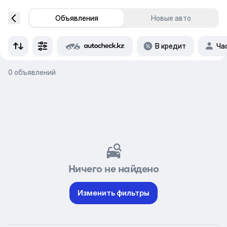
Объявления
Новые авто
В кредит
Ча
0 объявлений
Ничего не найдено
Изменить фильтры