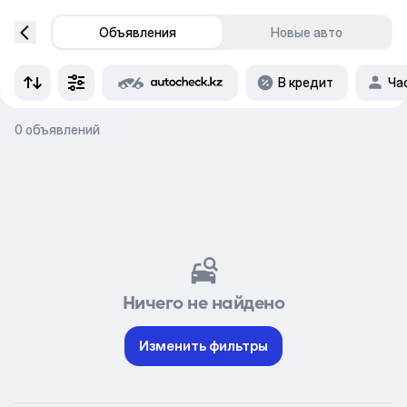
Объявления
Новые авто
В кредит
Ча
0 объявлений
Ничего не найдено
Изменить фильтры