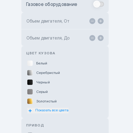
Газовое оборудование
Toyota Astana
Toyota Kokshetau
Объем двигателя, От
TANK Motors Karaganda
Объем двигателя, До
Hyundai ShymCity
Toyota Shygys
ЦВЕТ КУЗОВА
Белый
Серебристый
Черный
Серый
Золотистый
Показать все цвета
Оранжевый
Розовый
ПРИВОД
Красный