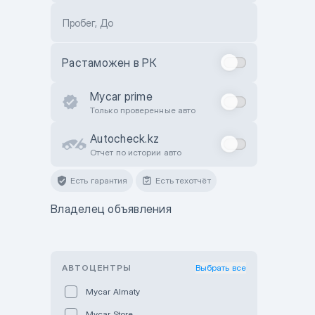
Пробег, До
Растаможен в РК
Mycar prime
Только проверенные авто
Autocheck.kz
Отчет по истории авто
Есть гарантия
Есть техотчёт
Владелец объявления
АВТОЦЕНТРЫ
Выбрать все
Mycar Almaty
Mycar Store