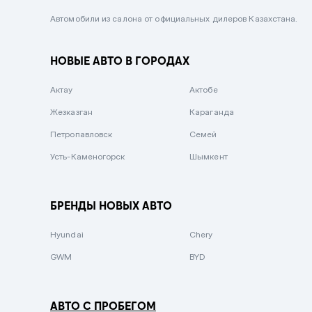
Черный металлик
Автомобили из салона от официальных дилеров Казахстана.
Стальной
НОВЫЕ АВТО В ГОРОДАХ
Вишневый
Серебристый металлик
Актау
Актобе
Темно-коричневый
Жезказган
Караганда
Бело-Дымчатый
Петропавловск
Семей
Светло-зелёный металлик
Усть-Каменогорск
Шымкент
Бирюзовый
Темно-синий металлик
БРЕНДЫ НОВЫХ АВТО
Зеленый металлик
Hyundai
Chery
Комбинированный
GWM
BYD
АВТО С ПРОБЕГОМ