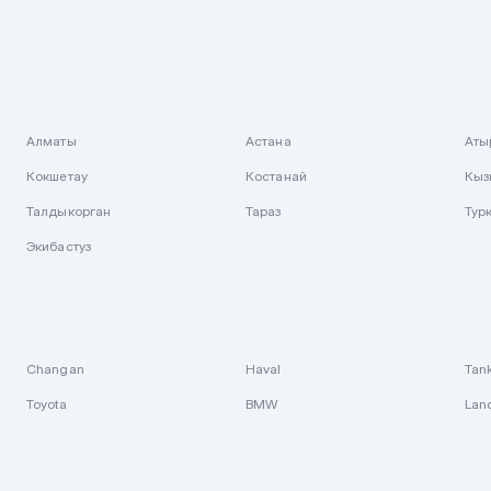
Алматы
Астана
Аты
Кокшетау
Костанай
Кыз
Талдыкорган
Тараз
Тур
Экибастуз
Changan
Haval
Tan
Toyota
BMW
Lan