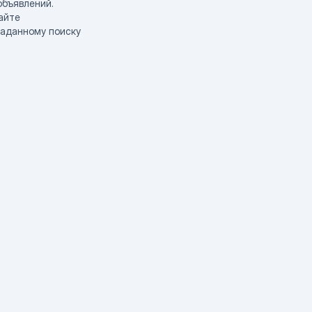
объявлений.
айте
заданному поиску