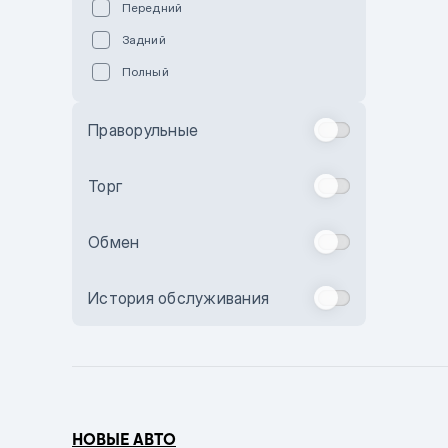
Передний
Пурпурный
Задний
Коричневый
Полный
Голубой
Синий
Праворульные
Фиолетовый
Зеленый
Торг
Желтый
Обмен
Бежевый
Бордовый
История обслуживания
Комбинированный
Бронзовый
Темно-синий
Серый металлик
НОВЫЕ АВТО
Сиреневый металлик