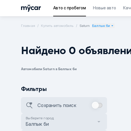
Авто с пробегом
Новые авто
Кач
Главная
Купить автомобиль
Saturn
Балпык би
Найдено 0 объявлен
Автомобили Saturn в Балпык би
Фильтры
Сохранить поиск
Выберите город
Балпык би