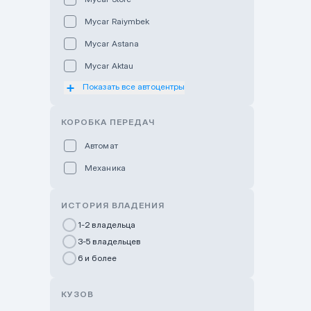
Mycar Raiymbek
Mycar Astana
Mycar Aktau
Показать все автоцентры
Mycar Uralsk
Haval & Tank Kyzylorda
КОРОБКА ПЕРЕДАЧ
Haval & Tank Pavlodar
Автомат
Bavaria Almaty
Механика
Mycar Shymkent
Bavaria Astana
ИСТОРИЯ ВЛАДЕНИЯ
GWM Nurly Zhol
1-2 владельца
3-5 владельцев
Chery Astana
6 и более
Changan Auto Nurly Zhol
Haval Atyrau
КУЗОВ
Hyundai Auto Almaty