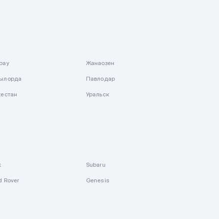
рау
Жанаозен
ылорда
Павлодар
кестан
Уральск
k
Subaru
d Rover
Genesis