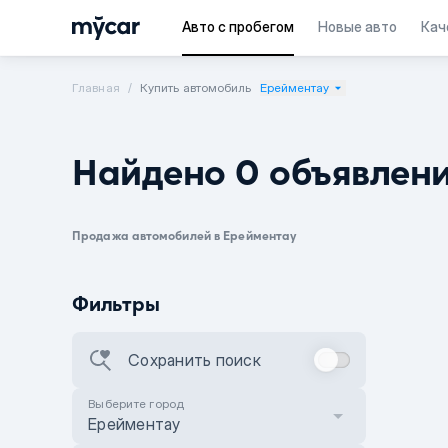
Авто с пробегом
Новые авто
Кач
Главная
Купить автомобиль
Ерейментау
Найдено 0 объявлен
Продажа автомобилей в Ерейментау
Фильтры
Сохранить поиск
Выберите город
Ерейментау