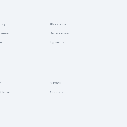
рау
Жанаозен
танай
Кызылорда
аз
Туркестан
k
Subaru
d Rover
Genesis