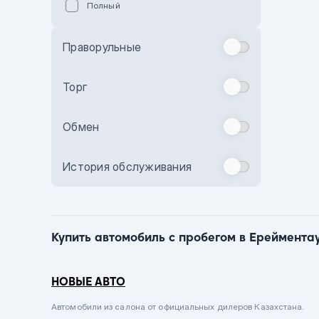
Полный
Голубой
Синий
Праворульные
Фиолетовый
Зеленый
Торг
Желтый
Обмен
Бежевый
Бордовый
История обслуживания
Комбинированный
Бронзовый
Темно-синий
Купить автомобиль с пробегом в Ерейментау
Серый металлик
Сиреневый металлик
НОВЫЕ АВТО
Черный металлик
Автомобили из салона от официальных дилеров Казахстана.
Стальной