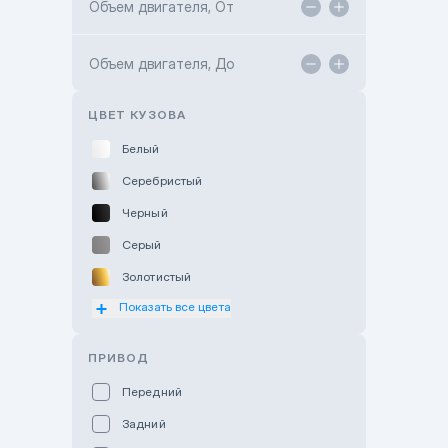
Объем двигателя, От
TANK Motors Karaganda
Объем двигателя, До
Hyundai ShymCity
Toyota Shygys
ЦВЕТ КУЗОВА
Белый
Серебристый
Черный
Серый
Золотистый
Показать все цвета
Оранжевый
Розовый
ПРИВОД
Красный
Передний
Пурпурный
Задний
Коричневый