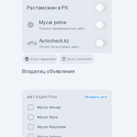
Растаможен в РК
Mycar prime
Только проверенные авто
Autocheck.kz
Отчет по истории авто
Есть гарантия
Есть техотчёт
Владелец объявления
АВТОЦЕНТРЫ
Выбрать все
Mycar Almaty
Mycar Store
Mycar Raiymbek
Mycar Astana