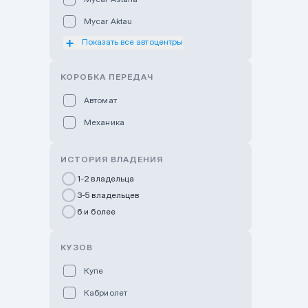
Mycar Aktau
Показать все автоцентры
Mycar Uralsk
Haval & Tank Kyzylorda
КОРОБКА ПЕРЕДАЧ
Haval & Tank Pavlodar
Автомат
Bavaria Almaty
Механика
Mycar Shymkent
Bavaria Astana
ИСТОРИЯ ВЛАДЕНИЯ
GWM Nurly Zhol
1-2 владельца
3-5 владельцев
Chery Astana
6 и более
Changan Auto Nurly Zhol
Haval Atyrau
КУЗОВ
Hyundai Auto Almaty
Купе
Hyundai Auto Astana
Кабриолет
Hyundai Premium Kostanai