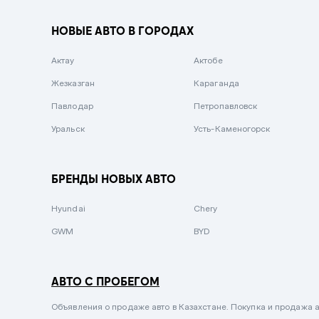
Вишневый
НОВЫЕ АВТО В ГОРОДАХ
Серебристый металлик
Актау
Темно-коричневый
Актобе
Жезказган
Бело-Дымчатый
Караганда
Павлодар
Светло-зелёный металлик
Петропавловск
Уральск
Бирюзовый
Усть-Каменогорск
Темно-синий металлик
Зеленый металлик
БРЕНДЫ НОВЫХ АВТО
Комбинированный
Hyundai
Chery
GWM
BYD
АВТО С ПРОБЕГОМ
Объявления о продаже авто в Казахстане. Покупка и продажа а