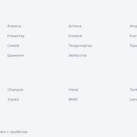
Алматы
Астана
Аты
Кокшетау
Конаев
Кос
Семей
Талдыкорган
Тар
Шымкент
Экибастуз
Changan
Haval
Tan
Toyota
BMW
Lan
вто с пробегом.