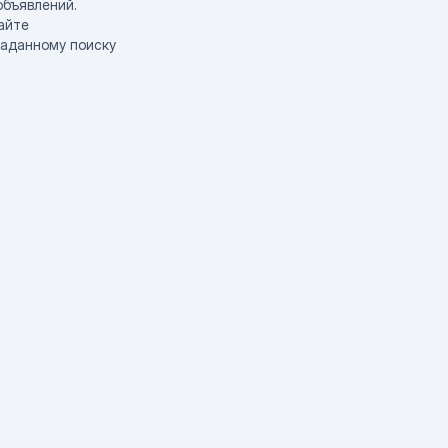
объявлений.
айте
заданному поиску