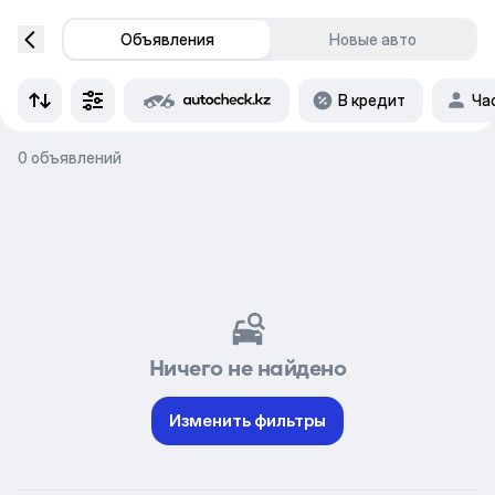
Объявления
Новые авто
В кредит
Ча
0 объявлений
Ничего не найдено
Изменить фильтры