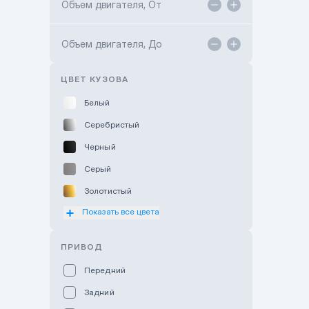
Объем двигателя, От
TANK Motors Karaganda
Объем двигателя, До
Hyundai ShymCity
Toyota Shygys
ЦВЕТ КУЗОВА
Белый
Серебристый
Черный
Серый
Золотистый
Показать все цвета
Оранжевый
Розовый
ПРИВОД
Красный
Передний
Пурпурный
Задний
Коричневый