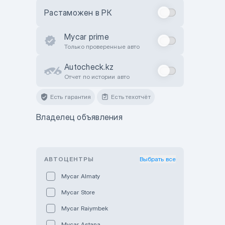
Растаможен в РК
Mycar prime
Только проверенные авто
Autocheck.kz
Отчет по истории авто
Есть гарантия
Есть техотчёт
Владелец объявления
АВТОЦЕНТРЫ
Выбрать все
Mycar Almaty
Mycar Store
Mycar Raiymbek
Mycar Astana