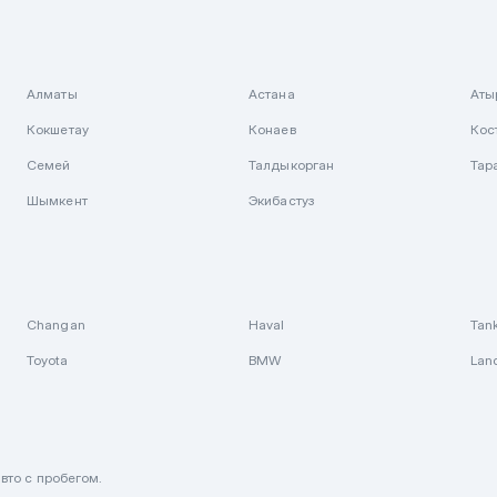
Алматы
Астана
Аты
Кокшетау
Конаев
Кос
Семей
Талдыкорган
Тар
Шымкент
Экибастуз
Changan
Haval
Tan
Toyota
BMW
Lan
вто с пробегом.