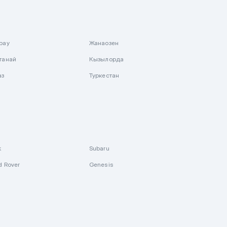
рау
Жанаозен
танай
Кызылорда
аз
Туркестан
k
Subaru
d Rover
Genesis