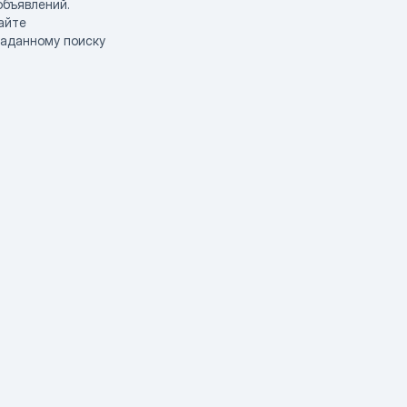
объявлений.
айте
заданному поиску