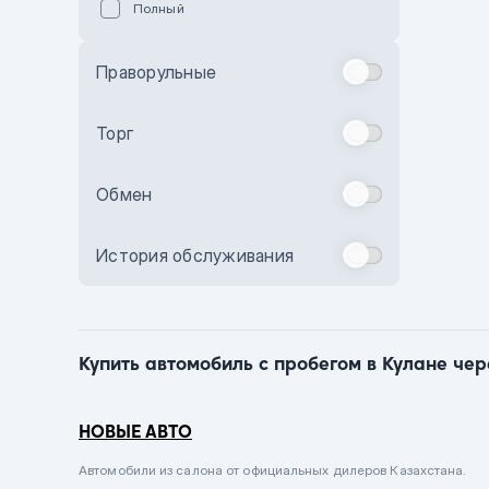
Полный
Голубой
Синий
Праворульные
Фиолетовый
Зеленый
Торг
Желтый
Обмен
Бежевый
Бордовый
История обслуживания
Комбинированный
Бронзовый
Темно-синий
Купить автомобиль с пробегом в Кулане чер
Серый металлик
Сиреневый металлик
НОВЫЕ АВТО
Черный металлик
Автомобили из салона от официальных дилеров Казахстана.
Стальной