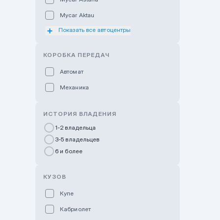
Mycar Aktau
Показать все автоцентры
Mycar Uralsk
Haval & Tank Kyzylorda
КОРОБКА ПЕРЕДАЧ
Haval & Tank Pavlodar
Автомат
Bavaria Almaty
Механика
Mycar Shymkent
Bavaria Astana
ИСТОРИЯ ВЛАДЕНИЯ
GWM Nurly Zhol
1-2 владельца
3-5 владельцев
Chery Astana
6 и более
Changan Auto Nurly Zhol
Haval Atyrau
КУЗОВ
Hyundai Auto Almaty
Купе
Hyundai Auto Astana
Кабриолет
Hyundai Premium Kostanai