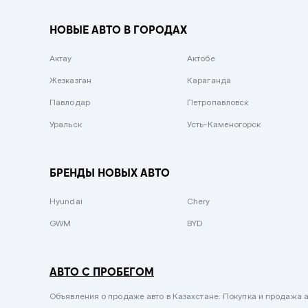
Вишневый
НОВЫЕ АВТО В ГОРОДАХ
Серебристый металлик
Актау
Темно-коричневый
Актобе
Жезказган
Бело-Дымчатый
Караганда
Павлодар
Светло-зелёный металлик
Петропавловск
Уральск
Бирюзовый
Усть-Каменогорск
Темно-синий металлик
Зеленый металлик
БРЕНДЫ НОВЫХ АВТО
Комбинированный
Hyundai
Chery
GWM
BYD
АВТО С ПРОБЕГОМ
Объявления о продаже авто в Казахстане. Покупка и продажа а