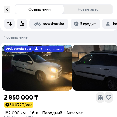
Объявления
Новые авто
В кредит
Ча
1 объявление
От владельца
2 850 000 ₸
50 072
₸/мес
182 000 км
·
1.6 л
·
Передний
·
Автомат