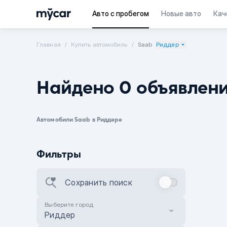
Авто с пробегом
Новые авто
Кач
Главная
Купить автомобиль
Saab
Риддер
Найдено 0 объявлен
Автомобили Saab в Риддере
Фильтры
Сохранить поиск
Выберите город
Риддер