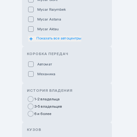
Mycar Raiymbek
Mycar Astana
Mycar Aktau
Показать все автоцентры
Mycar Uralsk
Haval & Tank Kyzylorda
КОРОБКА ПЕРЕДАЧ
Haval & Tank Pavlodar
Автомат
Bavaria Almaty
Механика
Mycar Shymkent
Bavaria Astana
ИСТОРИЯ ВЛАДЕНИЯ
GWM Nurly Zhol
1-2 владельца
3-5 владельцев
Chery Astana
6 и более
Changan Auto Nurly Zhol
Haval Atyrau
КУЗОВ
Hyundai Auto Almaty