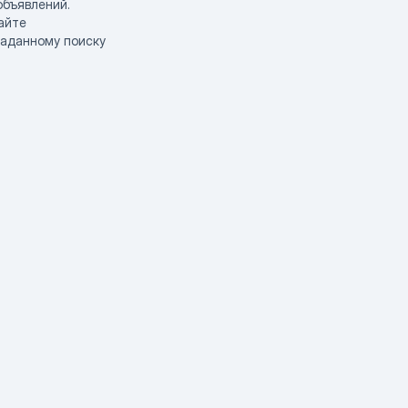
объявлений.
айте
заданному поиску