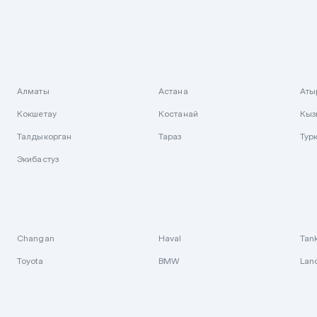
Алматы
Астана
Аты
Кокшетау
Костанай
Кыз
Талдыкорган
Тараз
Тур
Экибастуз
Changan
Haval
Tan
Toyota
BMW
Lan