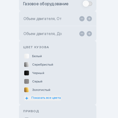
Газовое оборудование
Toyota Astana
Toyota Kokshetau
Объем двигателя, От
TANK Motors Karaganda
Объем двигателя, До
Hyundai ShymCity
Toyota Shygys
ЦВЕТ КУЗОВА
Белый
Серебристый
Черный
Серый
Золотистый
Показать все цвета
Оранжевый
Розовый
ПРИВОД
Красный