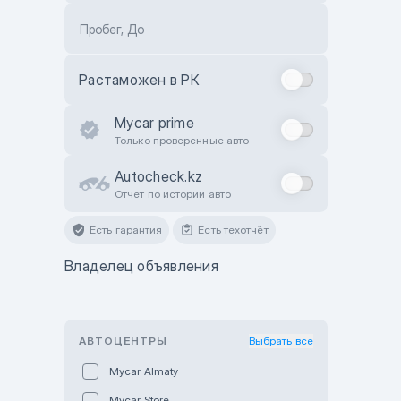
Пробег, До
Растаможен в РК
Mycar prime
Только проверенные авто
Autocheck.kz
Отчет по истории авто
Есть гарантия
Есть техотчёт
Владелец объявления
АВТОЦЕНТРЫ
Выбрать все
Mycar Almaty
Mycar Store