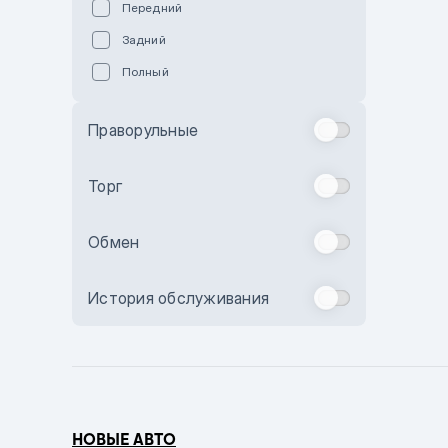
Передний
Пурпурный
Задний
Коричневый
Полный
Голубой
Синий
Праворульные
Фиолетовый
Зеленый
Торг
Желтый
Обмен
Бежевый
Бордовый
История обслуживания
Комбинированный
Бронзовый
Темно-синий
Серый металлик
НОВЫЕ АВТО
Сиреневый металлик