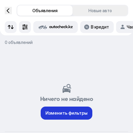
Объявления
Новые авто
В кредит
Ча
0 объявлений
Ничего не найдено
Изменить фильтры