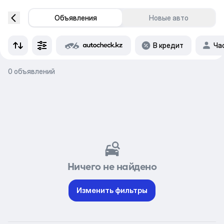
Объявления
Новые авто
В кредит
Ча
0 объявлений
Ничего не найдено
Изменить фильтры