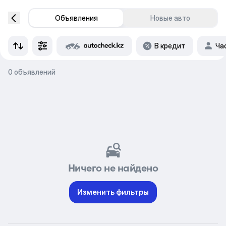
Объявления
Новые авто
В кредит
Ча
0 объявлений
Ничего не найдено
Изменить фильтры