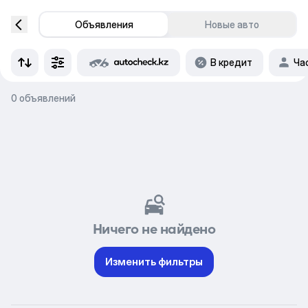
Объявления
Новые авто
В кредит
Ча
0 объявлений
Ничего не найдено
Изменить фильтры