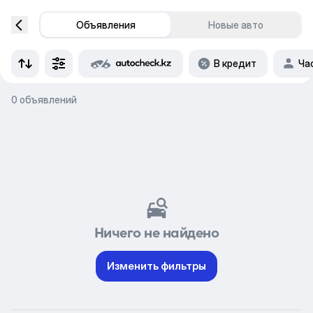
Объявления
Новые авто
В кредит
Ча
0 объявлений
Ничего не найдено
Изменить фильтры