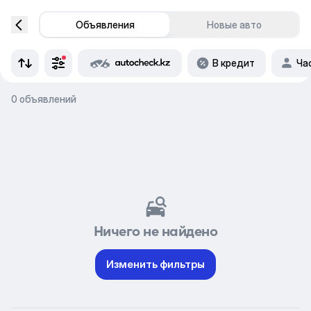
Объявления
Новые авто
В кредит
Ча
0 объявлений
Ничего не найдено
Изменить фильтры