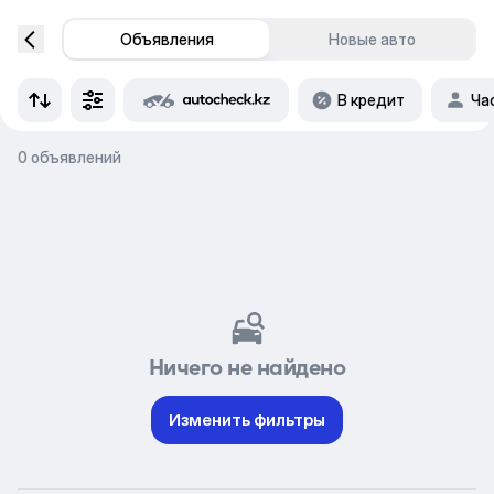
Объявления
Новые авто
В кредит
Ча
0 объявлений
Ничего не найдено
Изменить фильтры