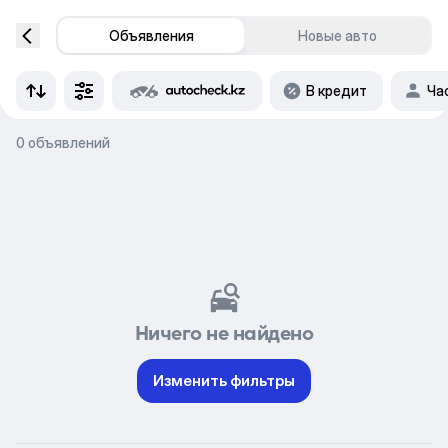
Объявления
Новые авто
В кредит
Ча
0 объявлений
Ничего не найдено
Изменить фильтры