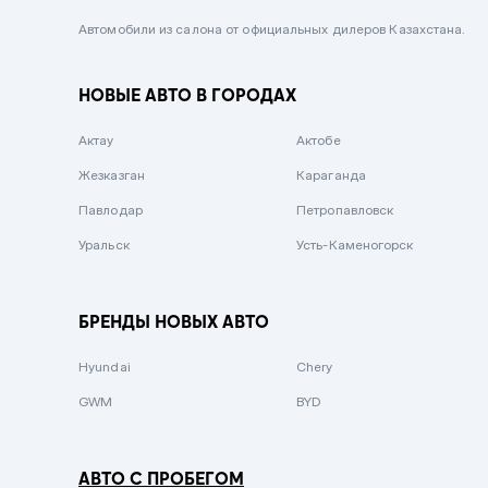
Черный металлик
Автомобили из салона от официальных дилеров Казахстана.
Стальной
НОВЫЕ АВТО В ГОРОДАХ
Вишневый
Серебристый металлик
Актау
Актобе
Темно-коричневый
Жезказган
Караганда
Бело-Дымчатый
Павлодар
Петропавловск
Светло-зелёный металлик
Уральск
Усть-Каменогорск
Бирюзовый
Темно-синий металлик
БРЕНДЫ НОВЫХ АВТО
Зеленый металлик
Hyundai
Chery
Комбинированный
GWM
BYD
АВТО С ПРОБЕГОМ