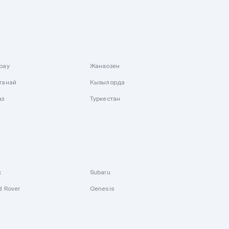
рау
Жанаозен
танай
Кызылорда
аз
Туркестан
k
Subaru
d Rover
Genesis