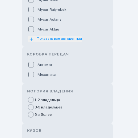
Mycar Raiymbek
Mycar Astana
Mycar Aktau
Показать все автоцентры
Mycar Uralsk
Haval & Tank Kyzylorda
КОРОБКА ПЕРЕДАЧ
Haval & Tank Pavlodar
Автомат
Bavaria Almaty
Механика
Mycar Shymkent
Bavaria Astana
ИСТОРИЯ ВЛАДЕНИЯ
GWM Nurly Zhol
1-2 владельца
3-5 владельцев
Chery Astana
6 и более
Changan Auto Nurly Zhol
Haval Atyrau
КУЗОВ
Hyundai Auto Almaty