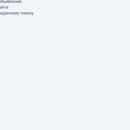
объявлений.
айте
заданному поиску