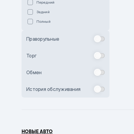
Передний
Пурпурный
Задний
Коричневый
Полный
Голубой
Синий
Праворульные
Фиолетовый
Зеленый
Торг
Желтый
Обмен
Бежевый
Бордовый
История обслуживания
Комбинированный
Бронзовый
Темно-синий
Серый металлик
НОВЫЕ АВТО
Сиреневый металлик