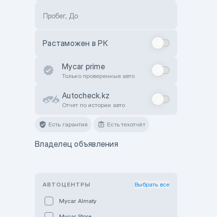
Пробег, До
Растаможен в РК
Mycar prime
Только проверенные авто
Autocheck.kz
Отчет по истории авто
Есть гарантия
Есть техотчёт
Владелец объявления
АВТОЦЕНТРЫ
Выбрать все
Mycar Almaty
Mycar Store