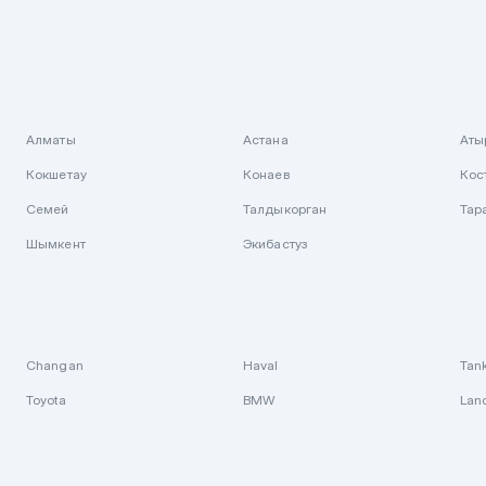
Алматы
Астана
Аты
Кокшетау
Конаев
Кос
Семей
Талдыкорган
Тар
Шымкент
Экибастуз
Changan
Haval
Tan
Toyota
BMW
Lan