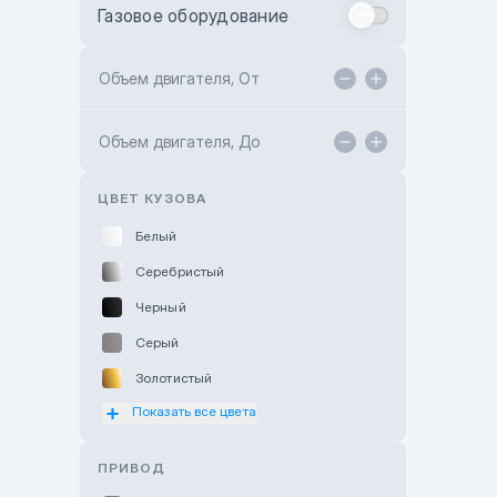
Газовое оборудование
Toyota Astana
Toyota Kokshetau
Объем двигателя, От
TANK Motors Karaganda
Объем двигателя, До
Hyundai ShymCity
Toyota Shygys
ЦВЕТ КУЗОВА
Белый
Серебристый
Черный
Серый
Золотистый
Показать все цвета
Оранжевый
Розовый
ПРИВОД
Красный