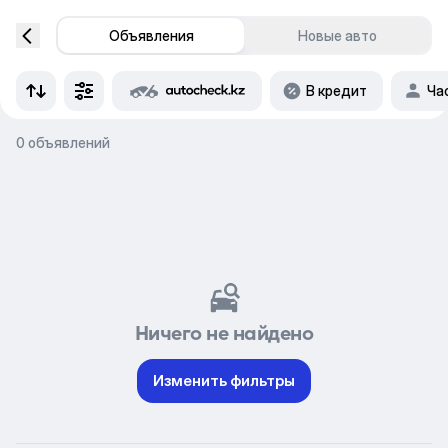
Объявления
Новые авто
В кредит
Ча
0 объявлений
Ничего не найдено
Изменить фильтры