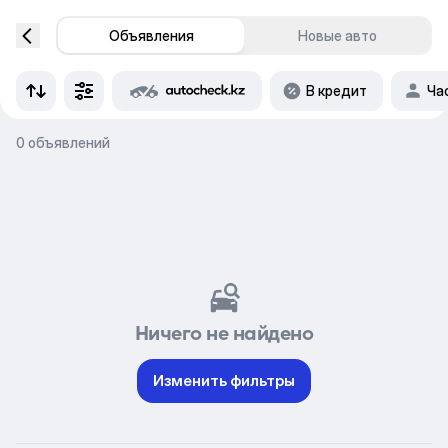
Объявления
Новые авто
В кредит
Ча
0 объявлений
Ничего не найдено
Изменить фильтры