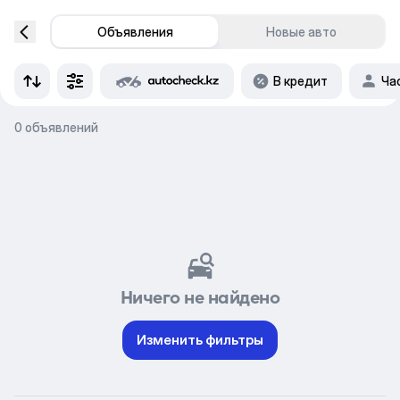
Объявления
Новые авто
В кредит
Ча
0 объявлений
Ничего не найдено
Изменить фильтры