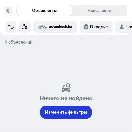
Объявления
Новые авто
В кредит
Ча
0 объявлений
Ничего не найдено
Изменить фильтры