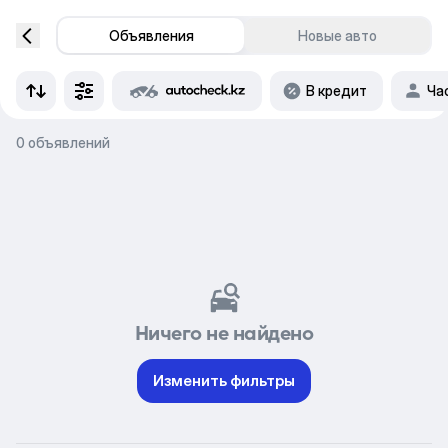
Объявления
Новые авто
В кредит
Ча
0 объявлений
Ничего не найдено
Изменить фильтры