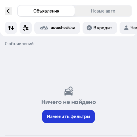
Объявления
Новые авто
В кредит
Ча
0 объявлений
Ничего не найдено
Изменить фильтры