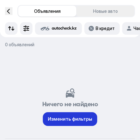
Объявления
Новые авто
В кредит
Ча
0 объявлений
Ничего не найдено
Изменить фильтры