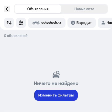
Объявления
Новые авто
В кредит
Ча
0 объявлений
Ничего не найдено
Изменить фильтры