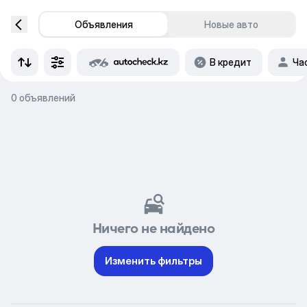
Объявления
Новые авто
В кредит
Ча
0 объявлений
Ничего не найдено
Изменить фильтры