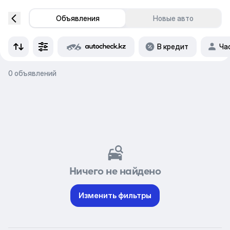
Объявления
Новые авто
В кредит
Ча
0 объявлений
Ничего не найдено
Изменить фильтры