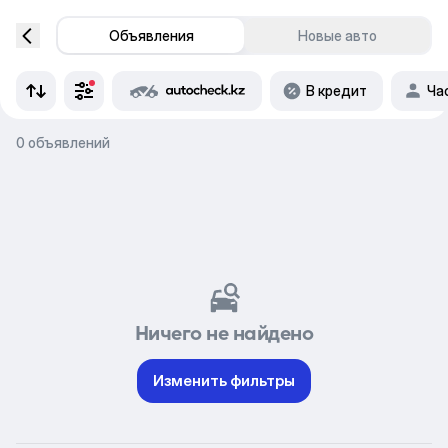
Объявления
Новые авто
В кредит
Ча
0 объявлений
Ничего не найдено
Изменить фильтры