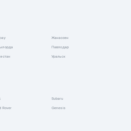
рау
Жанаозен
ылорда
Павлодар
кестан
Уральск
k
Subaru
d Rover
Genesis