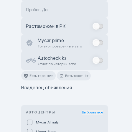
Пробег, До
Растаможен в РК
Mycar prime
Только проверенные авто
Autocheck.kz
Отчет по истории авто
Есть гарантия
Есть техотчёт
Владелец объявления
АВТОЦЕНТРЫ
Выбрать все
Mycar Almaty
Mycar Store