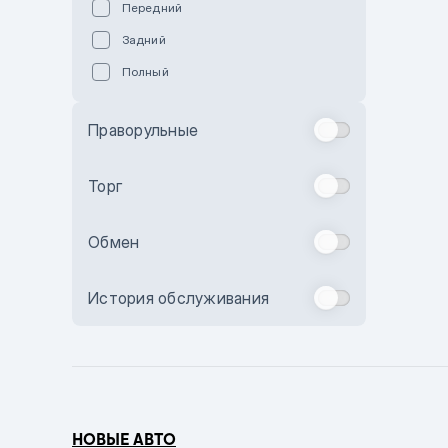
Передний
Пурпурный
Задний
Коричневый
Полный
Голубой
Синий
Праворульные
Фиолетовый
Зеленый
Торг
Желтый
Обмен
Бежевый
Бордовый
История обслуживания
Комбинированный
Бронзовый
Темно-синий
Серый металлик
НОВЫЕ АВТО
Сиреневый металлик