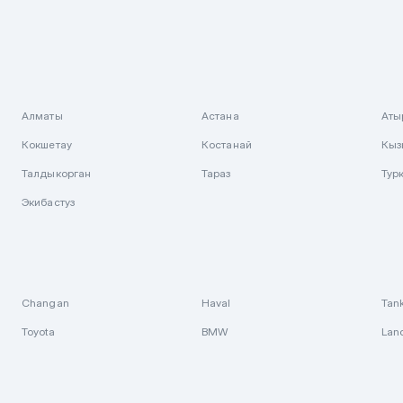
Алматы
Астана
Аты
Кокшетау
Костанай
Кыз
Талдыкорган
Тараз
Тур
Экибастуз
Changan
Haval
Tan
Toyota
BMW
Lan