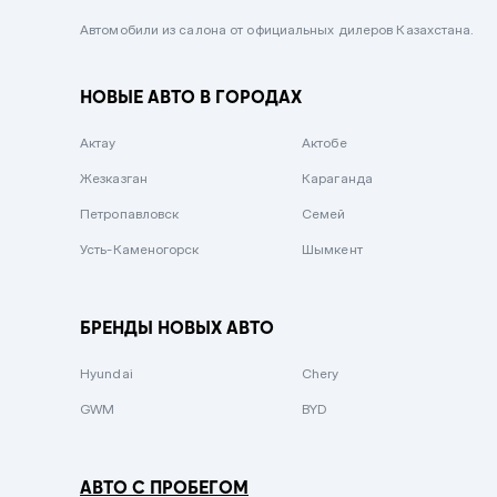
Черный металлик
Автомобили из салона от официальных дилеров Казахстана.
Стальной
НОВЫЕ АВТО В ГОРОДАХ
Вишневый
Серебристый металлик
Актау
Актобе
Темно-коричневый
Жезказган
Караганда
Бело-Дымчатый
Петропавловск
Семей
Светло-зелёный металлик
Усть-Каменогорск
Шымкент
Бирюзовый
Темно-синий металлик
БРЕНДЫ НОВЫХ АВТО
Зеленый металлик
Hyundai
Chery
Комбинированный
GWM
BYD
АВТО С ПРОБЕГОМ