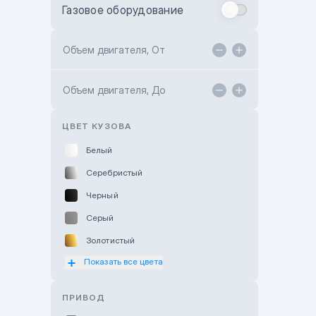
Газовое оборудование
Toyota Astana
Toyota Kokshetau
Объем двигателя, От
TANK Motors Karaganda
Объем двигателя, До
Hyundai ShymCity
Toyota Shygys
ЦВЕТ КУЗОВА
Белый
Серебристый
Черный
Серый
Золотистый
Показать все цвета
Оранжевый
Розовый
ПРИВОД
Красный