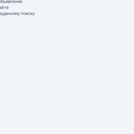
объявлений.
айте
заданному поиску