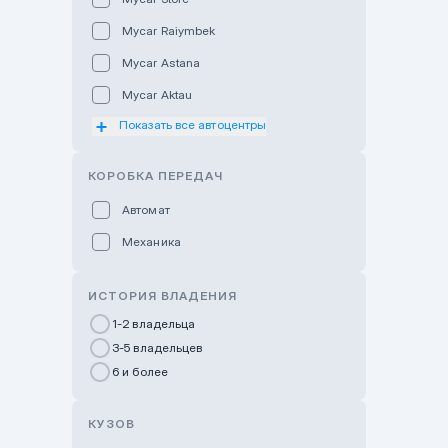
Mycar Raiymbek
Mycar Astana
Mycar Aktau
Показать все автоцентры
Mycar Uralsk
Haval & Tank Kyzylorda
КОРОБКА ПЕРЕДАЧ
Haval & Tank Pavlodar
Автомат
Bavaria Almaty
Механика
Mycar Shymkent
Bavaria Astana
ИСТОРИЯ ВЛАДЕНИЯ
GWM Nurly Zhol
1-2 владельца
3-5 владельцев
Chery Astana
6 и более
Changan Auto Nurly Zhol
Haval Atyrau
КУЗОВ
Hyundai Auto Almaty