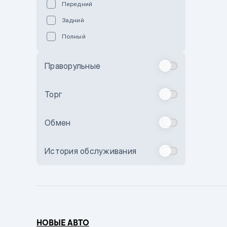
Передний
Пурпурный
Задний
Коричневый
Полный
Голубой
Синий
Праворульные
Фиолетовый
Зеленый
Торг
Желтый
Обмен
Бежевый
Бордовый
История обслуживания
Комбинированный
Бронзовый
Темно-синий
Серый металлик
НОВЫЕ АВТО
Сиреневый металлик