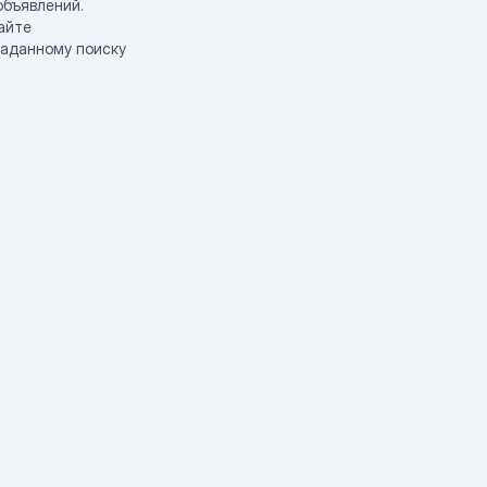
объявлений.
айте
заданному поиску