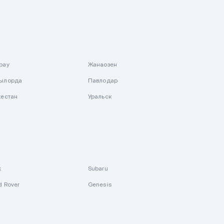
рау
Жанаозен
ылорда
Павлодар
кестан
Уральск
k
Subaru
d Rover
Genesis