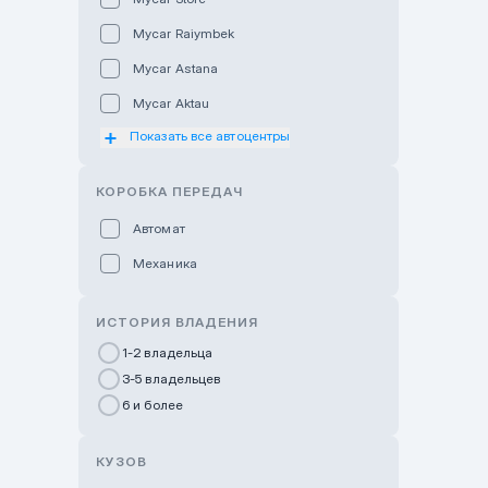
Mycar Raiymbek
Mycar Astana
Mycar Aktau
Показать все автоцентры
Mycar Uralsk
Haval & Tank Kyzylorda
КОРОБКА ПЕРЕДАЧ
Haval & Tank Pavlodar
Автомат
Bavaria Almaty
Механика
Mycar Shymkent
Bavaria Astana
ИСТОРИЯ ВЛАДЕНИЯ
GWM Nurly Zhol
1-2 владельца
3-5 владельцев
Chery Astana
6 и более
Changan Auto Nurly Zhol
Haval Atyrau
КУЗОВ
Hyundai Auto Almaty