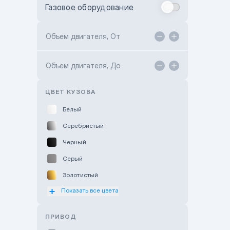
Газовое оборудование
Toyota Astana
Toyota Kokshetau
Объем двигателя, От
TANK Motors Karaganda
Объем двигателя, До
Hyundai ShymCity
Toyota Shygys
ЦВЕТ КУЗОВА
Белый
Серебристый
Черный
Серый
Золотистый
Показать все цвета
Оранжевый
Розовый
ПРИВОД
Красный