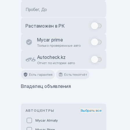
Пробег, До
Растаможен в РК
Mycar prime
Только проверенные авто
Autocheck.kz
Отчет по истории авто
Есть гарантия
Есть техотчёт
Владелец объявления
АВТОЦЕНТРЫ
Выбрать все
Mycar Almaty
Mycar Store