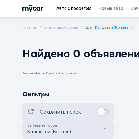
Авто с пробегом
Новые авто
Кач
Главная
Купить автомобиль
Opel
Капшагай (Конаев)
Найдено 0 объявлен
Автомобили Opel в Капшагае
Фильтры
Сохранить поиск
Выберите город
Капшагай (Конаев)