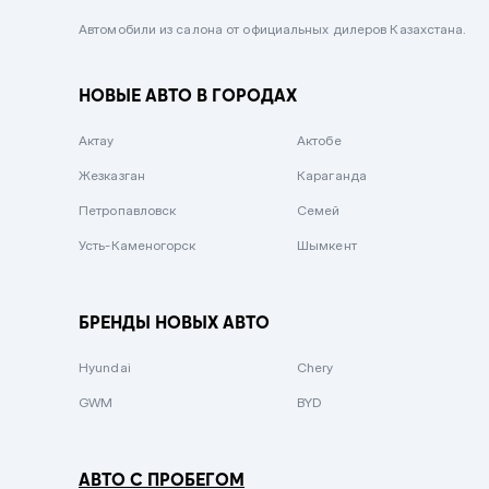
Черный металлик
Автомобили из салона от официальных дилеров Казахстана.
Стальной
НОВЫЕ АВТО В ГОРОДАХ
Вишневый
Серебристый металлик
Актау
Актобе
Темно-коричневый
Жезказган
Караганда
Бело-Дымчатый
Петропавловск
Семей
Светло-зелёный металлик
Усть-Каменогорск
Шымкент
Бирюзовый
Темно-синий металлик
БРЕНДЫ НОВЫХ АВТО
Зеленый металлик
Hyundai
Chery
Комбинированный
GWM
BYD
АВТО С ПРОБЕГОМ