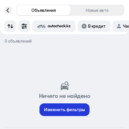
Объявления
Новые авто
В кредит
Ча
0 объявлений
Ничего не найдено
Изменить фильтры