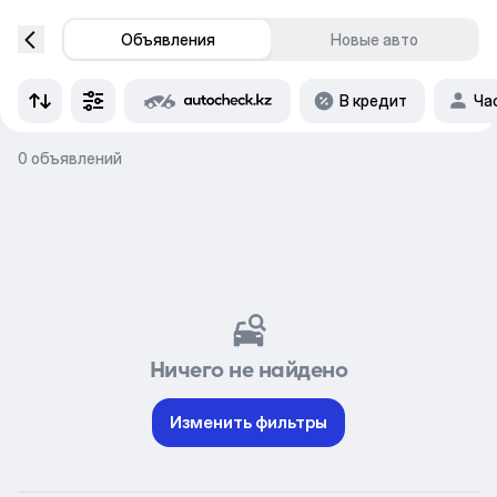
Объявления
Новые авто
В кредит
Ча
0 объявлений
Ничего не найдено
Изменить фильтры