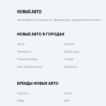
Серый металлик
НОВЫЕ АВТО
Сиреневый металлик
Черный металлик
Автомобили из салона от официальных дилеров Казахстана.
Стальной
НОВЫЕ АВТО В ГОРОДАХ
Вишневый
Серебристый металлик
Актау
Актобе
Темно-коричневый
Жезказган
Караганда
Бело-Дымчатый
Петропавловск
Семей
Светло-зелёный металлик
Усть-Каменогорск
Шымкент
Бирюзовый
Темно-синий металлик
БРЕНДЫ НОВЫХ АВТО
Зеленый металлик
Hyundai
Chery
Комбинированный
GWM
BYD