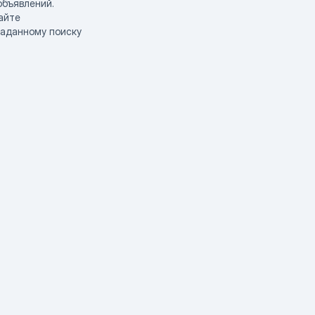
объявлений.
айте
заданному поиску