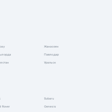
рау
Жанаозен
ылорда
Павлодар
кестан
Уральск
k
Subaru
d Rover
Genesis