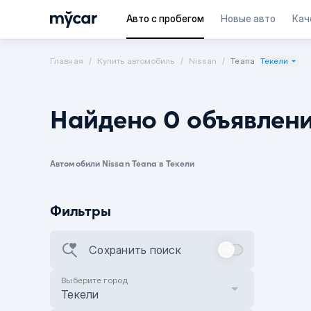
Авто с пробегом
Новые авто
Кач
Главная
Купить автомобиль
Nissan
Teana
Текели
Найдено 0 объявлен
Автомобили Nissan Teana в Текели
Фильтры
Сохранить поиск
Выберите город
Текели