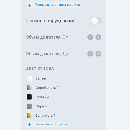
Показать все типы топлива
Subaru Motor Almaty
Toyota Almaty
Газовое оборудование
Toyota Astana
Toyota Kokshetau
Объем двигателя, От
TANK Motors Karaganda
Объем двигателя, До
Hyundai ShymCity
Toyota Shygys
ЦВЕТ КУЗОВА
Белый
Серебристый
Черный
Серый
Золотистый
Показать все цвета
Оранжевый