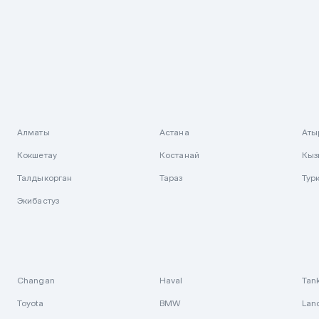
Алматы
Астана
Аты
Кокшетау
Костанай
Кыз
Талдыкорган
Тараз
Тур
Экибастуз
Changan
Haval
Tan
Toyota
BMW
Lan