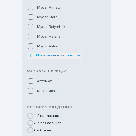
Mycar Almaty
Mycar Store
Mycar Raiymbek
Mycar Astana
Mycar Aktau
Показать все автоцентры
Mycar Uralsk
Haval & Tank Kyzylorda
КОРОБКА ПЕРЕДАЧ
Haval & Tank Pavlodar
Автомат
Bavaria Almaty
Механика
Mycar Shymkent
Bavaria Astana
ИСТОРИЯ ВЛАДЕНИЯ
GWM Nurly Zhol
1-2 владельца
3-5 владельцев
Chery Astana
6 и более
Changan Auto Nurly Zhol