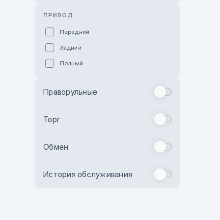
Розовый
ПРИВОД
Красный
Передний
Пурпурный
Задний
Коричневый
Полный
Голубой
Синий
Праворульные
Фиолетовый
Зеленый
Торг
Желтый
Обмен
Бежевый
Бордовый
История обслуживания
Комбинированный
Бронзовый
Темно-синий