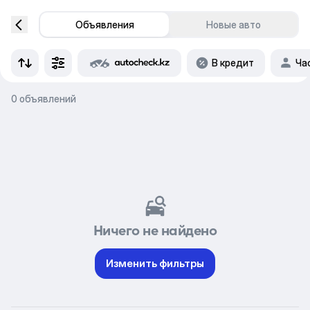
Объявления
Новые авто
В кредит
Ча
0 объявлений
Ничего не найдено
Изменить фильтры