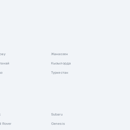
рау
Жанаозен
танай
Кызылорда
аз
Туркестан
k
Subaru
d Rover
Genesis