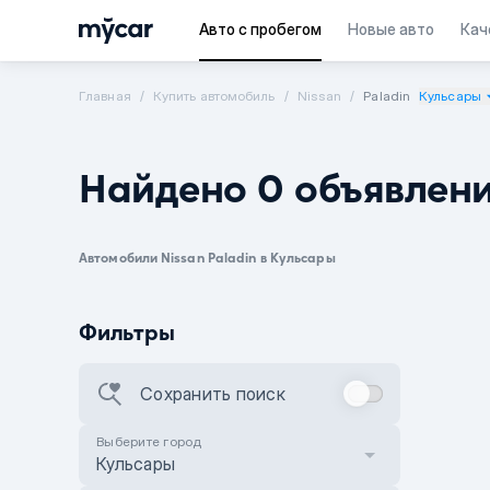
Авто с пробегом
Новые авто
Кач
Главная
Купить автомобиль
Nissan
Paladin
Кульсары
Найдено 0 объявлен
Автомобили Nissan Paladin в Кульсары
Фильтры
Сохранить поиск
Выберите город
Кульсары