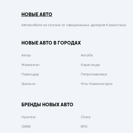
Серый металлик
НОВЫЕ АВТО
Сиреневый металлик
Черный металлик
Автомобили из салона от официальных дилеров Казахстана.
Стальной
НОВЫЕ АВТО В ГОРОДАХ
Вишневый
Серебристый металлик
Актау
Актобе
Темно-коричневый
Жезказган
Караганда
Бело-Дымчатый
Павлодар
Петропавловск
Светло-зелёный металлик
Уральск
Усть-Каменогорск
Бирюзовый
Темно-синий металлик
БРЕНДЫ НОВЫХ АВТО
Зеленый металлик
Hyundai
Chery
Комбинированный
GWM
BYD