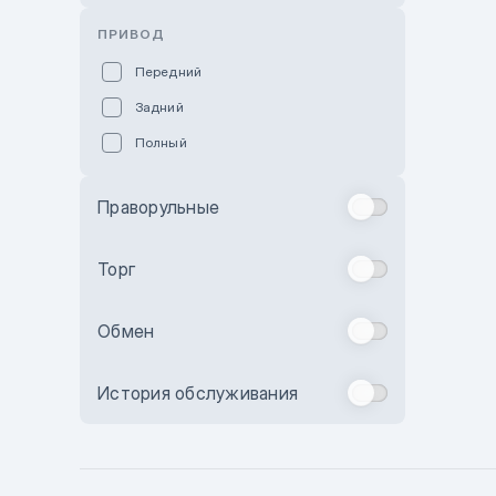
Розовый
ПРИВОД
Красный
Передний
Пурпурный
Задний
Коричневый
Полный
Голубой
Синий
Праворульные
Фиолетовый
Зеленый
Торг
Желтый
Обмен
Бежевый
Бордовый
История обслуживания
Комбинированный
Бронзовый
Темно-синий