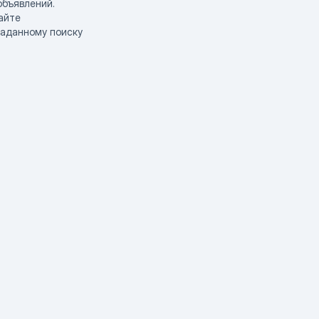
объявлений.
айте
заданному поиску