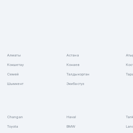
Алматы
Астана
Аты
Кокшетау
Конаев
Кос
Семей
Талдыкорган
Тар
Шымкент
Экибастуз
Changan
Haval
Tan
Toyota
BMW
Lan