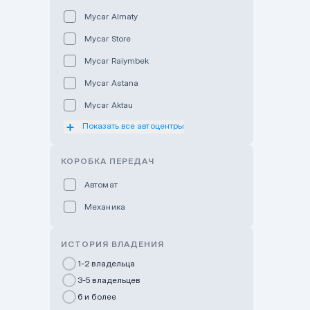
Mycar Almaty
Mycar Store
Mycar Raiymbek
Mycar Astana
Mycar Aktau
Показать все автоцентры
Mycar Uralsk
Haval & Tank Kyzylorda
КОРОБКА ПЕРЕДАЧ
Haval & Tank Pavlodar
Автомат
Bavaria Almaty
Механика
Mycar Shymkent
Bavaria Astana
ИСТОРИЯ ВЛАДЕНИЯ
GWM Nurly Zhol
1-2 владельца
3-5 владельцев
Chery Astana
6 и более
Changan Auto Nurly Zhol