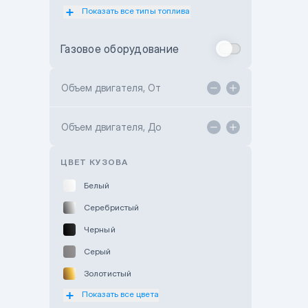
Показать все типы топлива
Subaru Motor Almaty
Toyota Almaty
Газовое оборудование
Toyota Astana
Toyota Kokshetau
Объем двигателя, От
TANK Motors Karaganda
Объем двигателя, До
Hyundai ShymCity
Toyota Shygys
ЦВЕТ КУЗОВА
Белый
Серебристый
Черный
Серый
Золотистый
Показать все цвета
Оранжевый