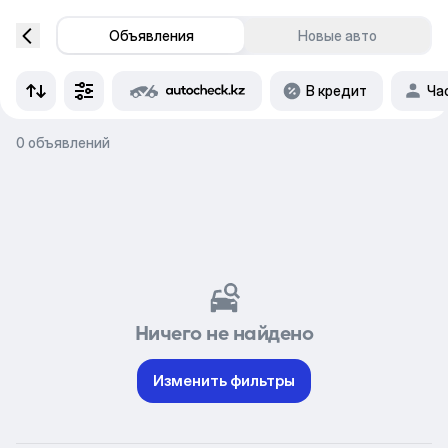
Объявления
Новые авто
В кредит
Ча
0 объявлений
Ничего не найдено
Изменить фильтры