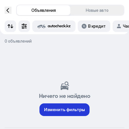
Объявления
Новые авто
В кредит
Ча
0 объявлений
Ничего не найдено
Изменить фильтры