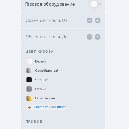
Газовое оборудование
Toyota Astana
Toyota Kokshetau
Объем двигателя, От
TANK Motors Karaganda
Объем двигателя, До
Hyundai ShymCity
Toyota Shygys
ЦВЕТ КУЗОВА
Белый
Серебристый
Черный
Серый
Золотистый
Показать все цвета
Оранжевый
Розовый
ПРИВОД
Красный