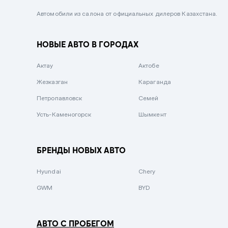
Черный металлик
Автомобили из салона от официальных дилеров Казахстана.
Стальной
НОВЫЕ АВТО В ГОРОДАХ
Вишневый
Серебристый металлик
Актау
Актобе
Темно-коричневый
Жезказган
Караганда
Бело-Дымчатый
Петропавловск
Семей
Светло-зелёный металлик
Усть-Каменогорск
Шымкент
Бирюзовый
Темно-синий металлик
БРЕНДЫ НОВЫХ АВТО
Зеленый металлик
Hyundai
Chery
Комбинированный
GWM
BYD
АВТО С ПРОБЕГОМ