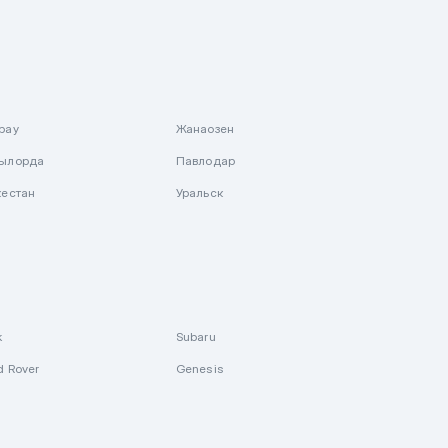
рау
Жанаозен
ылорда
Павлодар
кестан
Уральск
k
Subaru
d Rover
Genesis