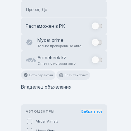
Пробег, До
Растаможен в РК
Mycar prime
Только проверенные авто
Autocheck.kz
Отчет по истории авто
Есть гарантия
Есть техотчёт
Владелец объявления
АВТОЦЕНТРЫ
Выбрать все
Mycar Almaty
Mycar Store