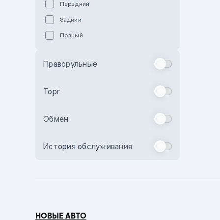
Передний
Пурпурный
Задний
Коричневый
Полный
Голубой
Синий
Праворульные
Фиолетовый
Зеленый
Торг
Желтый
Обмен
Бежевый
Бордовый
История обслуживания
Комбинированный
Бронзовый
Темно-синий
Серый металлик
НОВЫЕ АВТО
Сиреневый металлик