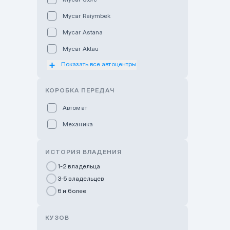
Mycar Raiymbek
Mycar Astana
Mycar Aktau
Показать все автоцентры
Mycar Uralsk
Haval & Tank Kyzylorda
КОРОБКА ПЕРЕДАЧ
Haval & Tank Pavlodar
Автомат
Bavaria Almaty
Механика
Mycar Shymkent
Bavaria Astana
ИСТОРИЯ ВЛАДЕНИЯ
GWM Nurly Zhol
1-2 владельца
3-5 владельцев
Chery Astana
6 и более
Changan Auto Nurly Zhol
Haval Atyrau
КУЗОВ
Hyundai Auto Almaty