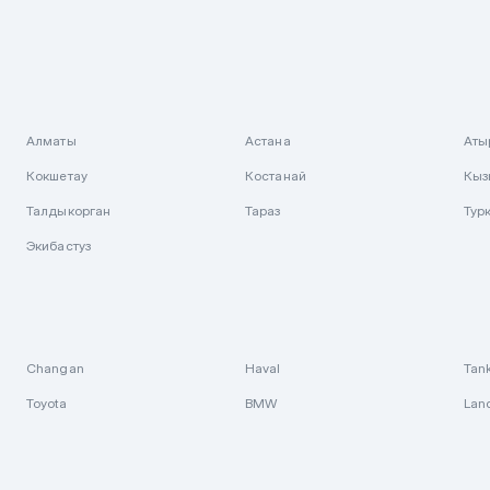
Алматы
Астана
Аты
Кокшетау
Костанай
Кыз
Талдыкорган
Тараз
Тур
Экибастуз
Changan
Haval
Tan
Toyota
BMW
Lan