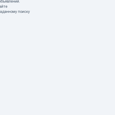
объявлений.
айте
заданному поиску