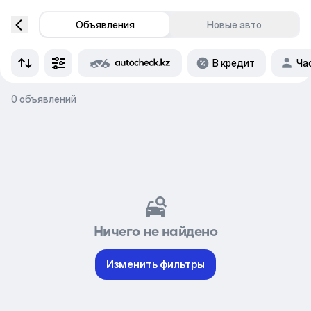
Объявления
Новые авто
В кредит
Ча
0 объявлений
Ничего не найдено
Изменить фильтры