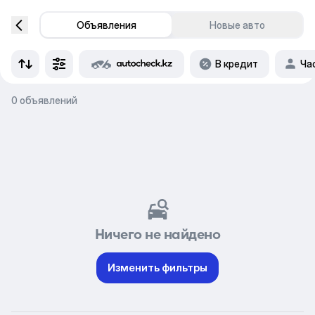
Объявления
Новые авто
В кредит
Ча
0 объявлений
Ничего не найдено
Изменить фильтры