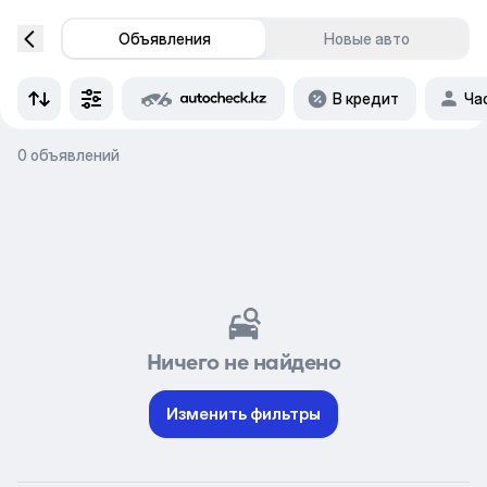
Объявления
Новые авто
В кредит
Ча
0 объявлений
Ничего не найдено
Изменить фильтры