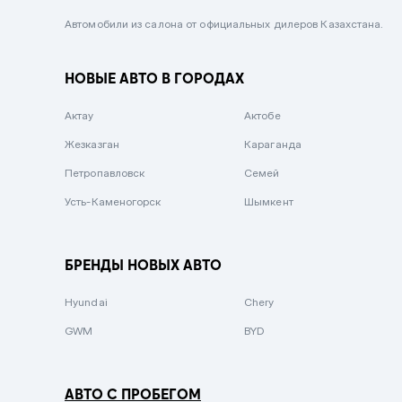
Черный металлик
Автомобили из салона от официальных дилеров Казахстана.
Стальной
НОВЫЕ АВТО В ГОРОДАХ
Вишневый
Серебристый металлик
Актау
Актобе
Темно-коричневый
Жезказган
Караганда
Бело-Дымчатый
Петропавловск
Семей
Светло-зелёный металлик
Усть-Каменогорск
Шымкент
Бирюзовый
Темно-синий металлик
БРЕНДЫ НОВЫХ АВТО
Зеленый металлик
Hyundai
Chery
Комбинированный
GWM
BYD
АВТО С ПРОБЕГОМ