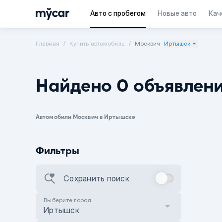
Авто с пробегом
Новые авто
Кач
Главная
Купить автомобиль
Москвич
Иртышск
Найдено 0 объявлен
Автомобили Москвич в Иртышске
Фильтры
Сохранить поиск
Выберите город
Иртышск