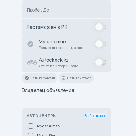
Пробег, До
Растаможен в РК
Mycar prime
Только проверенные авто
Autocheck.kz
Отчет по истории авто
Есть гарантия
Есть техотчёт
Владелец объявления
АВТОЦЕНТРЫ
Выбрать все
Mycar Almaty
Mycar Store