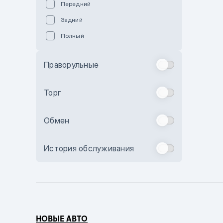
Передний
Пурпурный
Задний
Коричневый
Полный
Голубой
Синий
Праворульные
Фиолетовый
Зеленый
Торг
Желтый
Обмен
Бежевый
Бордовый
История обслуживания
Комбинированный
Бронзовый
Темно-синий
Серый металлик
НОВЫЕ АВТО
Сиреневый металлик