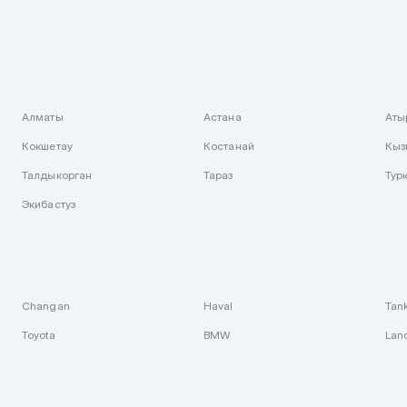
Алматы
Астана
Аты
Кокшетау
Костанай
Кыз
Талдыкорган
Тараз
Тур
Экибастуз
Changan
Haval
Tan
Toyota
BMW
Lan