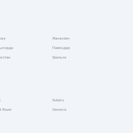
рау
Жанаозен
ылорда
Павлодар
кестан
Уральск
k
Subaru
d Rover
Genesis