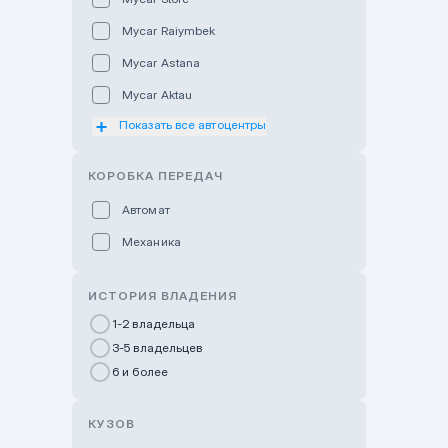
Mycar Raiymbek
Mycar Astana
Mycar Aktau
Показать все автоцентры
Mycar Uralsk
Haval & Tank Kyzylorda
КОРОБКА ПЕРЕДАЧ
Haval & Tank Pavlodar
Автомат
Bavaria Almaty
Механика
Mycar Shymkent
Bavaria Astana
ИСТОРИЯ ВЛАДЕНИЯ
GWM Nurly Zhol
1-2 владельца
3-5 владельцев
Chery Astana
6 и более
Changan Auto Nurly Zhol
Haval Atyrau
КУЗОВ
Hyundai Auto Almaty