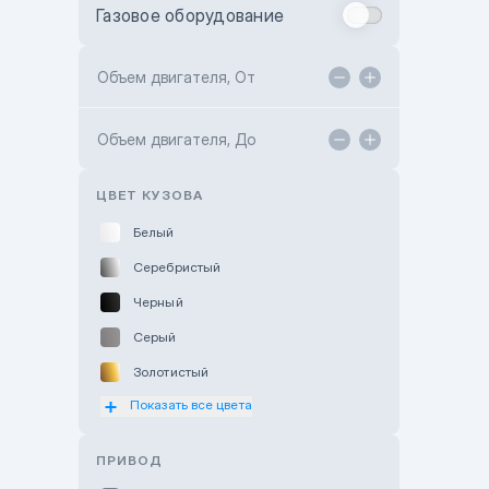
Газовое оборудование
Toyota Astana
Toyota Kokshetau
Объем двигателя, От
TANK Motors Karaganda
Объем двигателя, До
Hyundai ShymCity
Toyota Shygys
ЦВЕТ КУЗОВА
Белый
Серебристый
Черный
Серый
Золотистый
Показать все цвета
Оранжевый
Розовый
ПРИВОД
Красный