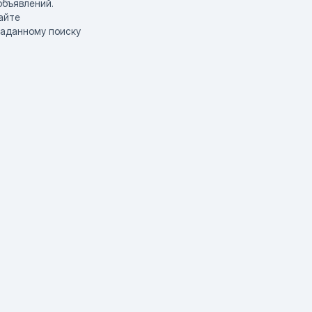
объявлений.
айте
заданному поиску